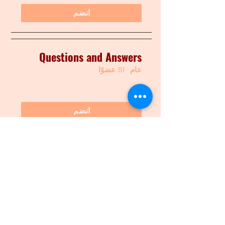
انضم
Questions and Answers
عام
·
51 عضوًا
انضم
Stiching together
عام
·
7 من الأصدقاء
انضم