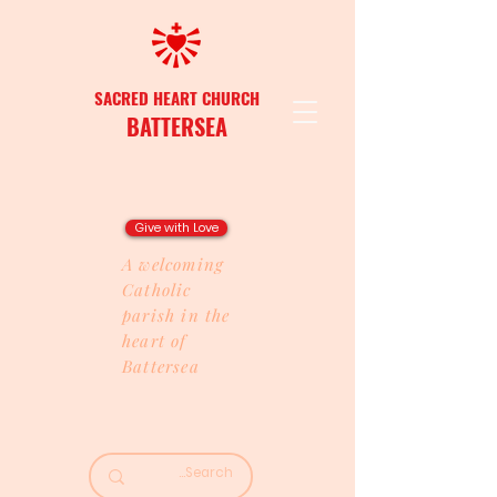
SACRED HEART CHURCH
BATTERSEA
Give with Love
A welcoming
Catholic
parish in the
heart of
Battersea