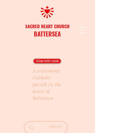
SACRED HEART CHURCH
BATTERSEA
Give with Love
A welcoming
Catholic
parish in the
heart of
Battersea